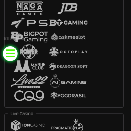
Klik Disini!
Live Casino