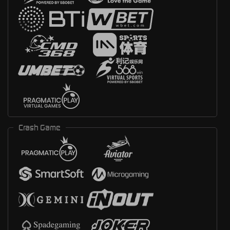
Crash Game