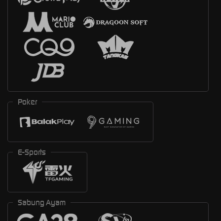
Poker
E-Sports
Sabung Ayam