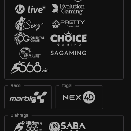
Race
Togel
Olahraga